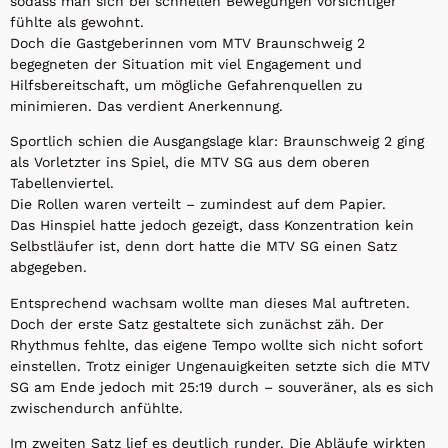
sodass man sich bei schnellen Bewegungen vorsichtiger
fühlte als gewohnt.
Doch die Gastgeberinnen vom MTV Braunschweig 2
begegneten der Situation mit viel Engagement und
Hilfsbereitschaft, um mögliche Gefahrenquellen zu
minimieren. Das verdient Anerkennung.
Sportlich schien die Ausgangslage klar: Braunschweig 2 ging
als Vorletzter ins Spiel, die MTV SG aus dem oberen
Tabellenviertel.
Die Rollen waren verteilt – zumindest auf dem Papier.
Das Hinspiel hatte jedoch gezeigt, dass Konzentration kein
Selbstläufer ist, denn dort hatte die MTV SG einen Satz
abgegeben.
Entsprechend wachsam wollte man dieses Mal auftreten.
Doch der erste Satz gestaltete sich zunächst zäh. Der
Rhythmus fehlte, das eigene Tempo wollte sich nicht sofort
einstellen. Trotz einiger Ungenauigkeiten setzte sich die MTV
SG am Ende jedoch mit 25:19 durch – souveräner, als es sich
zwischendurch anfühlte.
Im zweiten Satz lief es deutlich runder. Die Abläufe wirkten