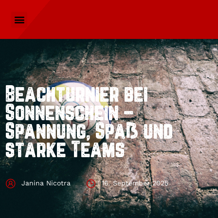
Beachturnier bei
Sonnenschein –
Spannung, Spaß und
starke Teams
Janina Nicotra
16. September 2025