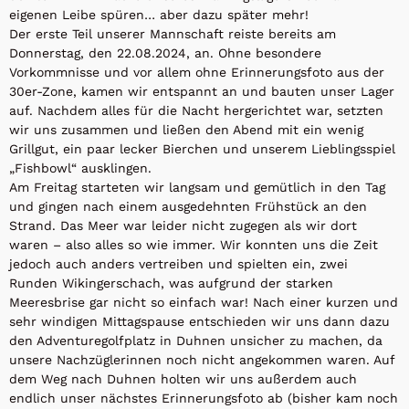
eigenen Leibe spüren… aber dazu später mehr!
Der erste Teil unserer Mannschaft reiste bereits am
Donnerstag, den 22.08.2024, an. Ohne besondere
Vorkommnisse und vor allem ohne Erinnerungsfoto aus der
30er-Zone, kamen wir entspannt an und bauten unser Lager
auf. Nachdem alles für die Nacht hergerichtet war, setzten
wir uns zusammen und ließen den Abend mit ein wenig
Grillgut, ein paar lecker Bierchen und unserem Lieblingsspiel
„Fishbowl“ ausklingen.
Am Freitag starteten wir langsam und gemütlich in den Tag
und gingen nach einem ausgedehnten Frühstück an den
Strand. Das Meer war leider nicht zugegen als wir dort
waren – also alles so wie immer. Wir konnten uns die Zeit
jedoch auch anders vertreiben und spielten ein, zwei
Runden Wikingerschach, was aufgrund der starken
Meeresbrise gar nicht so einfach war! Nach einer kurzen und
sehr windigen Mittagspause entschieden wir uns dann dazu
den Adventuregolfplatz in Duhnen unsicher zu machen, da
unsere Nachzüglerinnen noch nicht angekommen waren. Auf
dem Weg nach Duhnen holten wir uns außerdem auch
endlich unser nächstes Erinnerungsfoto ab (bisher kam noch