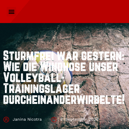
Sturmfrei war gestern:
Wie die Windhose unser
Volleyball-
Trainingslager
durcheinanderwirbelte!
Janina Nicotra
8. September 2024