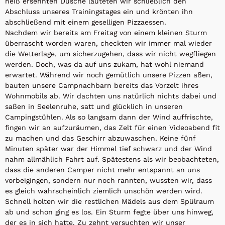
heiß ersehnten Dusche läuteten wir schließlich den
Abschluss unseres Trainingstages ein und krönten ihn
abschließend mit einem geselligen Pizzaessen.
Nachdem wir bereits am Freitag von einem kleinen Sturm
überrascht worden waren, checkten wir immer mal wieder
die Wetterlage, um sicherzugehen, dass wir nicht wegfliegen
werden. Doch, was da auf uns zukam, hat wohl niemand
erwartet. Während wir noch gemütlich unsere Pizzen aßen,
bauten unsere Campnachbarn bereits das Vorzelt ihres
Wohnmobils ab. Wir dachten uns natürlich nichts dabei und
saßen in Seelenruhe, satt und glücklich in unseren
Campingstühlen. Als so langsam dann der Wind auffrischte,
fingen wir an aufzuräumen, das Zelt für einen Videoabend fit
zu machen und das Geschirr abzuwaschen. Keine fünf
Minuten später war der Himmel tief schwarz und der Wind
nahm allmählich Fahrt auf. Spätestens als wir beobachteten,
dass die anderen Camper nicht mehr entspannt an uns
vorbeigingen, sondern nur noch rannten, wussten wir, dass
es gleich wahrscheinlich ziemlich unschön werden wird.
Schnell holten wir die restlichen Mädels aus dem Spülraum
ab und schon ging es los. Ein Sturm fegte über uns hinweg,
der es in sich hatte. Zu zehnt versuchten wir unser