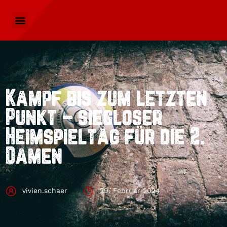
Kampf bis zum letzten
Punkt – siegloser
Heimspieltag für die 2.
Damen
vivien.schaer
29. Februar 2024