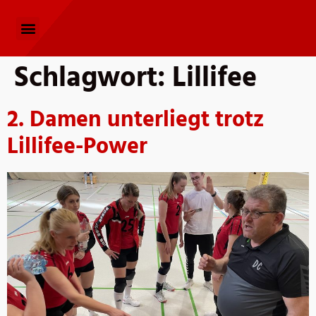
Schlagwort:
Lillifee
2. Damen unterliegt trotz
Lillifee-Power